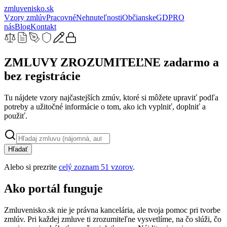
zmluvenisko
.sk
Vzory zmlúv
Pracovné
Nehnuteľnosti
Občianske
GDPR
O
nás
Blog
Kontakt
ZMLUVY ZROZUMITEĽNE
zadarmo a
bez registrácie
Tu nájdete vzory najčastejších zmúv, ktoré si môžete upraviť podľa
potreby a užitočné informácie o tom, ako ich vyplniť, doplniť a
použiť.
Hľadať
Alebo si prezrite
celý zoznam
51
vzorov
.
Ako portál funguje
Zmluvenisko.sk nie je právna kancelária, ale tvoja pomoc pri tvorbe
zmlúv. Pri každej zmluve ti zrozumiteľne vysvetlíme, na čo slúži, čo