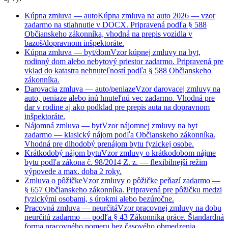
Kúpna zmluva — auto
Kúpna zmluva na auto 2026 — vzor
zadarmo na stiahnutie v DOCX. Pripravená podľa § 588
Občianskeho zákonníka, vhodná na prepis vozidla v
bazoš/dopravnom inšpektoráte.
Kúpna zmluva — byt/dom
Vzor kúpnej zmluvy na byt,
rodinný dom alebo nebytový priestor zadarmo. Pripravená pre
vklad do katastra nehnuteľností podľa § 588 Občianskeho
zákonníka.
Darovacia zmluva — auto/peniaze
Vzor darovacej zmluvy na
auto, peniaze alebo inú hnuteľnú vec zadarmo. Vhodná pre
dar v rodine aj ako podklad pre prepis auta na dopravnom
inšpektoráte.
Nájomná zmluva — byt
Vzor nájomnej zmluvy na byt
zadarmo — klasický nájom podľa Občianskeho zákonníka.
Vhodná pre dlhodobý prenájom bytu fyzickej osobe.
Krátkodobý nájom bytu
Vzor zmluvy o krátkodobom nájme
bytu podľa zákona č. 98/2014 Z. z. — flexibilnejší režim
výpovede a max. doba 2 roky.
Zmluva o pôžičke
Vzor zmluvy o pôžičke peňazí zadarmo —
§ 657 Občianskeho zákonníka. Pripravená pre pôžičku medzi
fyzickými osobami, s úrokmi alebo bezúročne.
Pracovná zmluva — neurčitá
Vzor pracovnej zmluvy na dobu
neurčitú zadarmo — podľa § 43 Zákonníka práce. Štandardná
forma pracovného pomeru bez časového obmedzenia.