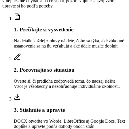
v nej nesmie chýbať a na čo si dať pozor. Nájdite si svoj vzor a
upravte si ho podľa potreby.
1. Prečítajte si vysvetlenie
Na detaile každej zmluvy nájdete, čoho sa týka, aké zákonné
ustanovenia sa na ňu vzťahujú a aké údaje musíte doplniť.
2. Porovnajte so situáciou
Overte si, či predloha zodpovedá tomu, čo naozaj riešite.
Vzor je všeobecný a nezohľadňuje individuálne okolnosti.
3. Stiahnite a upravte
DOCX otvoríte vo Worde, LibreOffice aj Google Docs. Text
doplňte a upravte podľa dohody oboch strán.