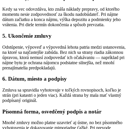
Kedy sa vec odovzdáva, kto znáša náklady prepravy, od ktorého
momentu nesie zodpovednosť za škodu nadobúdateľ. Pri nájme
dátum začiatku a konca nájmu, výška depozitu a podmienky jeho
vrátenia. Pri diele termín dokončenia a spôsob prevzatia.
5. Ukončenie zmluvy
Odstúpenie, výpoveď a výpovedná lehota patria medzi ustanovenia,
na ktoré sa najčastejšie zabúda. Bez nich sa strany riadia zákonnou
úpravou, ktorá nemusí zodpovedať ich očakávaniu — napríklad pri
nájme bytu je ochrana nájomcu podstatne silnejšia, než mnohí
prenajímatelia predpokladajú.
6. Dátum, miesto a podpisy
Zmluva sa spravidla vyhotovuje v toľkých rovnopisoch, koľko je
strán (pri katastri o jeden viac). Každá strana by mala mať vlastný
podpísaný originál.
Písomná forma, osvedčený podpis a notár
Mnohé zmluvy možno platne uzavrieť aj ústne, no bez písomného
vyhotovenia je dokazovanie mimoriadne ťažké. Pri prevode