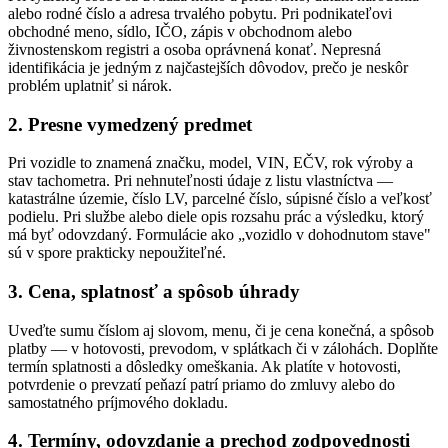
alebo rodné číslo a adresa trvalého pobytu. Pri podnikateľovi
obchodné meno, sídlo, IČO, zápis v obchodnom alebo
živnostenskom registri a osoba oprávnená konať. Nepresná
identifikácia je jedným z najčastejších dôvodov, prečo je neskôr
problém uplatniť si nárok.
2. Presne vymedzený predmet
Pri vozidle to znamená značku, model, VIN, EČV, rok výroby a
stav tachometra. Pri nehnuteľnosti údaje z listu vlastníctva —
katastrálne územie, číslo LV, parcelné číslo, súpisné číslo a veľkosť
podielu. Pri službe alebo diele opis rozsahu prác a výsledku, ktorý
má byť odovzdaný. Formulácie ako „vozidlo v dohodnutom stave"
sú v spore prakticky nepoužiteľné.
3. Cena, splatnosť a spôsob úhrady
Uveďte sumu číslom aj slovom, menu, či je cena konečná, a spôsob
platby — v hotovosti, prevodom, v splátkach či v zálohách. Doplňte
termín splatnosti a dôsledky omeškania. Ak platíte v hotovosti,
potvrdenie o prevzatí peňazí patrí priamo do zmluvy alebo do
samostatného príjmového dokladu.
4. Termíny, odovzdanie a prechod zodpovednosti