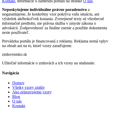
Kontakt
, informácie o zameraní portálu na stránke
O nás
.
Neposkytujeme individuálne právne poradenstvo
a
negarantujeme, že konkrétny vzor pokrýva vašu situáciu, ani
výsledok akéhokoľvek konania. Zverejnené texty sú všeobecné
informačné predlohy, nie právna služba v zmysle zákona o
advokácii. Zodpovednosť za finálne znenie a použitie dokumentu
nesie používateľ.
Prevádzka portálu je financovaná z reklamy. Reklama nemá vplyv
na obsah ani na to, ktoré vzory zaraďujeme.
zmluvenisko.sk
Užitočné informácie o zmluvách a ich vzory na stiahnutie.
Navigácia
Domov
Všetky vzory zmlúv
Ako pripravujeme vzory
Blog
O nás
Kontakt