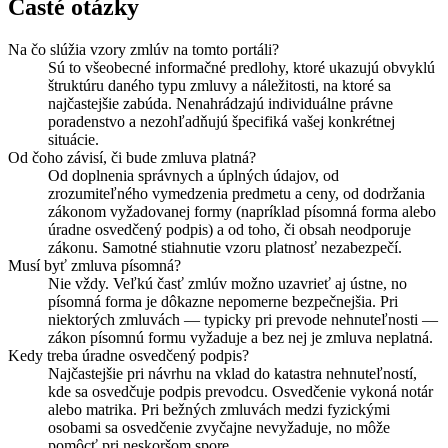
Časté otázky
Na čo slúžia vzory zmlúv na tomto portáli?
Sú to všeobecné informačné predlohy, ktoré ukazujú obvyklú
štruktúru daného typu zmluvy a náležitosti, na ktoré sa
najčastejšie zabúda. Nenahrádzajú individuálne právne
poradenstvo a nezohľadňujú špecifiká vašej konkrétnej
situácie.
Od čoho závisí, či bude zmluva platná?
Od doplnenia správnych a úplných údajov, od
zrozumiteľného vymedzenia predmetu a ceny, od dodržania
zákonom vyžadovanej formy (napríklad písomná forma alebo
úradne osvedčený podpis) a od toho, či obsah neodporuje
zákonu. Samotné stiahnutie vzoru platnosť nezabezpečí.
Musí byť zmluva písomná?
Nie vždy. Veľkú časť zmlúv možno uzavrieť aj ústne, no
písomná forma je dôkazne nepomerne bezpečnejšia. Pri
niektorých zmluvách — typicky pri prevode nehnuteľnosti —
zákon písomnú formu vyžaduje a bez nej je zmluva neplatná.
Kedy treba úradne osvedčený podpis?
Najčastejšie pri návrhu na vklad do katastra nehnuteľností,
kde sa osvedčuje podpis prevodcu. Osvedčenie vykoná notár
alebo matrika. Pri bežných zmluvách medzi fyzickými
osobami sa osvedčenie zvyčajne nevyžaduje, no môže
pomôcť pri neskoršom spore.