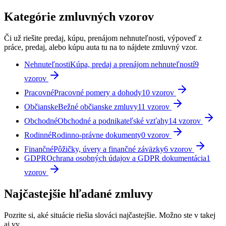
Kategórie zmluvných vzorov
Či už riešite predaj, kúpu, prenájom nehnuteľnosti, výpoveď z
práce, predaj, alebo kúpu auta tu na to nájdete zmluvný vzor.
Nehnuteľnosti
Kúpa, predaj a prenájom nehnuteľností
9
vzorov
Pracovné
Pracovné pomery a dohody
10
vzorov
Občianske
Bežné občianske zmluvy
11
vzorov
Obchodné
Obchodné a podnikateľské vzťahy
14
vzorov
Rodinné
Rodinno-právne dokumenty
0
vzorov
Finančné
Pôžičky, úvery a finančné záväzky
6
vzorov
GDPR
Ochrana osobných údajov a GDPR dokumentácia
1
vzorov
Najčastejšie hľadané zmluvy
Pozrite si, aké situácie riešia slováci najčastejšie. Možno ste v takej
aj vy.