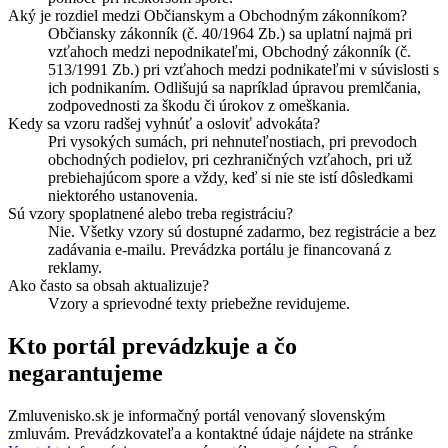
Aký je rozdiel medzi Občianskym a Obchodným zákonníkom?
Občiansky zákonník (č. 40/1964 Zb.) sa uplatní najmä pri
vzťahoch medzi nepodnikateľmi, Obchodný zákonník (č.
513/1991 Zb.) pri vzťahoch medzi podnikateľmi v súvislosti s
ich podnikaním. Odlišujú sa napríklad úpravou premlčania,
zodpovednosti za škodu či úrokov z omeškania.
Kedy sa vzoru radšej vyhnúť a osloviť advokáta?
Pri vysokých sumách, pri nehnuteľnostiach, pri prevodoch
obchodných podielov, pri cezhraničných vzťahoch, pri už
prebiehajúcom spore a vždy, keď si nie ste istí dôsledkami
niektorého ustanovenia.
Sú vzory spoplatnené alebo treba registráciu?
Nie. Všetky vzory sú dostupné zadarmo, bez registrácie a bez
zadávania e-mailu. Prevádzka portálu je financovaná z
reklamy.
Ako často sa obsah aktualizuje?
Vzory a sprievodné texty priebežne revidujeme.
Kto portál prevádzkuje a čo
negarantujeme
Zmluvenisko.sk je informačný portál venovaný slovenským
zmluvám. Prevádzkovateľa a kontaktné údaje nájdete na stránke