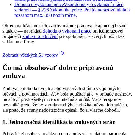
Dohoda o vykonaní práce
Vzor dohody o vykonaní práce
zadarmo — § 226 Zákonníka práce. Pre jednorazovú úlohu s
rozsahom max. 350 hodín ročne.
Okrem najhľadanejších vzorov máme spracované aj menej bežné
situácie — napríklad
dohodu o vykonaní práce
pri jednorazovej
brigáde či
zmluvu o združení
pre spoluprácu viacerých osôb bez
zakladania firmy.
Zobraziť všetkých
51
vzorov
Čo má obsahovať dobre pripravená
zmluva
Zmluva je dohoda dvoch alebo viacerých strán o vzájomných
právach a povinnostiach. Aby bola použiteľná aj v prípade nezhody,
musí byť predovšetkým zrozumiteľná a určitá. Väčšina sporov
nevzniká preto, že by v zmluve chýbala zložitá právna formulácia,
ale preto, že strany nedostatočne opísali, čo si vlastne dohodli.
1. Jednoznačná identifikácia zmluvných strán
Pri fyzickej osobe sa uvádza meno a priezvisko, dátum narodenia