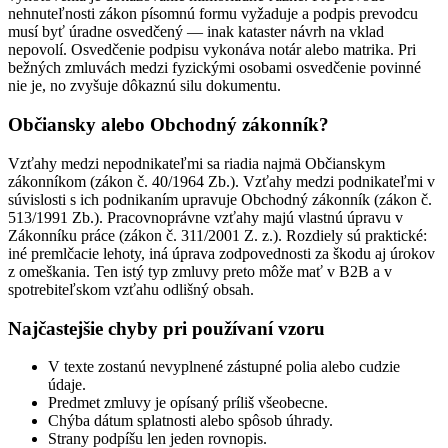
nehnuteľnosti zákon písomnú formu vyžaduje a podpis prevodcu
musí byť úradne osvedčený — inak kataster návrh na vklad
nepovolí. Osvedčenie podpisu vykonáva notár alebo matrika. Pri
bežných zmluvách medzi fyzickými osobami osvedčenie povinné
nie je, no zvyšuje dôkaznú silu dokumentu.
Občiansky alebo Obchodný zákonník?
Vzťahy medzi nepodnikateľmi sa riadia najmä Občianskym
zákonníkom (zákon č. 40/1964 Zb.). Vzťahy medzi podnikateľmi v
súvislosti s ich podnikaním upravuje Obchodný zákonník (zákon č.
513/1991 Zb.). Pracovnoprávne vzťahy majú vlastnú úpravu v
Zákonníku práce (zákon č. 311/2001 Z. z.). Rozdiely sú praktické:
iné premlčacie lehoty, iná úprava zodpovednosti za škodu aj úrokov
z omeškania. Ten istý typ zmluvy preto môže mať v B2B a v
spotrebiteľskom vzťahu odlišný obsah.
Najčastejšie chyby pri používaní vzoru
V texte zostanú nevyplnené zástupné polia alebo cudzie
údaje.
Predmet zmluvy je opísaný príliš všeobecne.
Chýba dátum splatnosti alebo spôsob úhrady.
Strany podpíšu len jeden rovnopis.