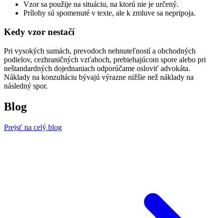
Vzor sa použije na situáciu, na ktorú nie je určený.
Prílohy sú spomenuté v texte, ale k zmluve sa nepripoja.
Kedy vzor nestačí
Pri vysokých sumách, prevodoch nehnuteľností a obchodných
podielov, cezhraničných vzťahoch, prebiehajúcom spore alebo pri
neštandardných dojednaniach odporúčame osloviť advokáta.
Náklady na konzultáciu bývajú výrazne nižšie než náklady na
následný spor.
Blog
Prejsť na celý blog