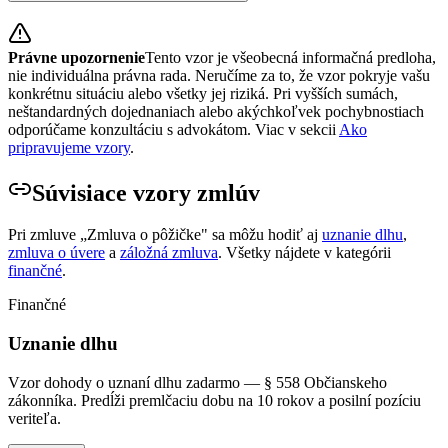
Právne upozornenie
Tento vzor je všeobecná informačná predloha,
nie individuálna právna rada. Neručíme za to, že vzor pokryje vašu
konkrétnu situáciu alebo všetky jej riziká. Pri vyšších sumách,
neštandardných dojednaniach alebo akýchkoľvek pochybnostiach
odporúčame konzultáciu s advokátom. Viac v sekcii
Ako
pripravujeme vzory
.
Súvisiace vzory zmlúv
Pri zmluve „
Zmluva o pôžičke
" sa môžu hodiť aj
uznanie dlhu
,
zmluva o úvere
a
záložná zmluva
. Všetky nájdete v kategórii
finančné
.
Finančné
Uznanie dlhu
Vzor dohody o uznaní dlhu zadarmo — § 558 Občianskeho
zákonníka. Predĺži premlčaciu dobu na 10 rokov a posilní pozíciu
veriteľa.