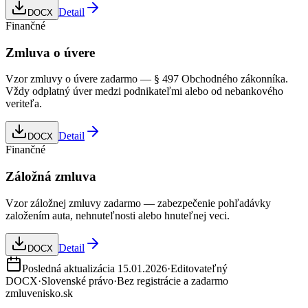
Detail
DOCX
Finančné
Zmluva o úvere
Vzor zmluvy o úvere zadarmo — § 497 Obchodného zákonníka.
Vždy odplatný úver medzi podnikateľmi alebo od nebankového
veriteľa.
Detail
DOCX
Finančné
Záložná zmluva
Vzor záložnej zmluvy zadarmo — zabezpečenie pohľadávky
založením auta, nehnuteľnosti alebo hnuteľnej veci.
Detail
DOCX
Posledná aktualizácia
15.01.2026
·
Editovateľný
DOCX
·
Slovenské právo
·
Bez registrácie a zadarmo
zmluvenisko.sk