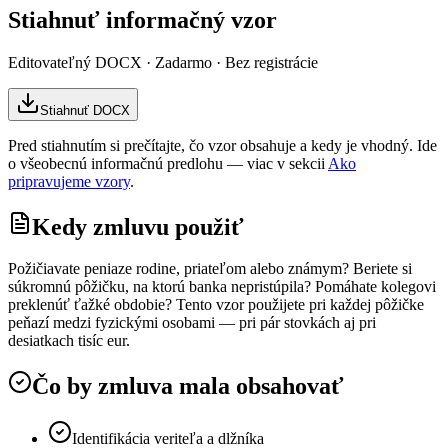
Stiahnuť informačný vzor
Editovateľný DOCX · Zadarmo · Bez registrácie
Stiahnuť DOCX
Pred stiahnutím si prečítajte, čo vzor obsahuje a kedy je vhodný. Ide
o všeobecnú informačnú predlohu — viac v sekcii
Ako
pripravujeme vzory
.
Kedy zmluvu použiť
Požičiavate peniaze rodine, priateľom alebo známym? Beriete si
súkromnú pôžičku, na ktorú banka nepristúpila? Pomáhate kolegovi
preklenúť ťažké obdobie? Tento vzor použijete pri každej pôžičke
peňazí medzi fyzickými osobami — pri pár stovkách aj pri
desiatkach tisíc eur.
Čo by zmluva mala obsahovať
Identifikácia veriteľa a dlžníka