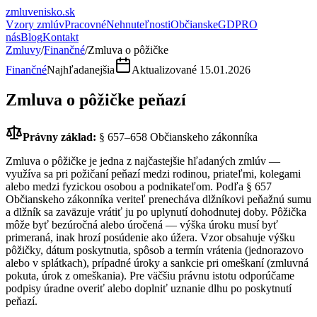
zmluvenisko
.sk
Vzory zmlúv
Pracovné
Nehnuteľnosti
Občianske
GDPR
O
nás
Blog
Kontakt
Zmluvy
/
Finančné
/
Zmluva o pôžičke
Finančné
Najhľadanejšia
Aktualizované
15.01.2026
Zmluva o pôžičke peňazí
Právny základ:
§ 657–658 Občianskeho zákonníka
Zmluva o pôžičke je jedna z najčastejšie hľadaných zmlúv —
využíva sa pri požičaní peňazí medzi rodinou, priateľmi, kolegami
alebo medzi fyzickou osobou a podnikateľom. Podľa § 657
Občianskeho zákonníka veriteľ prenecháva dlžníkovi peňažnú sumu
a dlžník sa zaväzuje vrátiť ju po uplynutí dohodnutej doby. Pôžička
môže byť bezúročná alebo úročená — výška úroku musí byť
primeraná, inak hrozí posúdenie ako úžera. Vzor obsahuje výšku
pôžičky, dátum poskytnutia, spôsob a termín vrátenia (jednorazovo
alebo v splátkach), prípadné úroky a sankcie pri omeškaní (zmluvná
pokuta, úrok z omeškania). Pre väčšiu právnu istotu odporúčame
podpisy úradne overiť alebo doplniť uznanie dlhu po poskytnutí
peňazí.