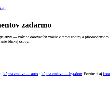
takt
mentov zadarmo
egislatívy — vrátane darovacích zmlúv v rámci rodiny a plnomocenstie
anie blízkej osoby.
aj
kúpna zmluva — auto
a
kúpna zmluva — byt/dom
. Pozrite si aj
komp