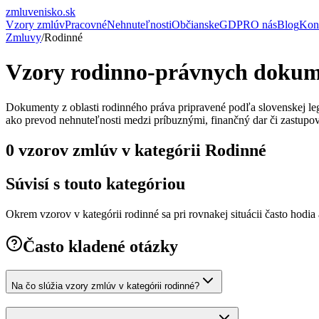
zmluvenisko
.sk
Vzory zmlúv
Pracovné
Nehnuteľnosti
Občianske
GDPR
O nás
Blog
Kon
Zmluvy
/
Rodinné
Vzory rodinno-právnych doku
Dokumenty z oblasti rodinného práva pripravené podľa slovenskej l
ako prevod nehnuteľnosti medzi príbuznými, finančný dar či zastupov
0 vzorov zmlúv v kategórii Rodinné
Súvisí s touto kategóriou
Okrem vzorov v kategórii
rodinné
sa pri rovnakej situácii často hodia 
Často kladené otázky
Na čo slúžia vzory zmlúv v kategórii rodinné?