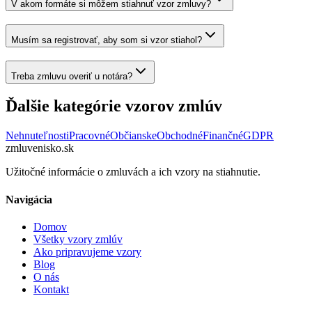
V akom formáte si môžem stiahnuť vzor zmluvy?
Musím sa registrovať, aby som si vzor stiahol?
Treba zmluvu overiť u notára?
Ďalšie kategórie vzorov zmlúv
Nehnuteľnosti
Pracovné
Občianske
Obchodné
Finančné
GDPR
zmluvenisko.sk
Užitočné informácie o zmluvách a ich vzory na stiahnutie.
Navigácia
Domov
Všetky vzory zmlúv
Ako pripravujeme vzory
Blog
O nás
Kontakt