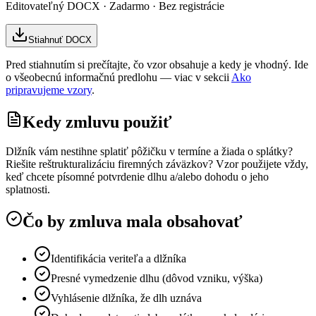
Editovateľný DOCX · Zadarmo · Bez registrácie
Stiahnuť DOCX
Pred stiahnutím si prečítajte, čo vzor obsahuje a kedy je vhodný. Ide
o všeobecnú informačnú predlohu — viac v sekcii
Ako
pripravujeme vzory
.
Kedy zmluvu použiť
Dlžník vám nestihne splatiť pôžičku v termíne a žiada o splátky?
Riešite reštrukturalizáciu firemných záväzkov? Vzor použijete vždy,
keď chcete písomné potvrdenie dlhu a/alebo dohodu o jeho
splatnosti.
Čo by zmluva mala obsahovať
Identifikácia veriteľa a dlžníka
Presné vymedzenie dlhu (dôvod vzniku, výška)
Vyhlásenie dlžníka, že dlh uznáva