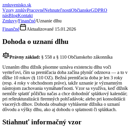
zmluvenisko
.sk
Vzory zmlúv
Pracovné
Nehnuteľnosti
Občianske
GDPR
O
nás
Blog
Kontakt
Zmluvy
/
Finančné
/
Uznanie dlhu
Finančné
Aktualizované
15.01.2026
Dohoda o uznaní dlhu
Právny základ:
§ 558 a § 110 Občianskeho zákonníka
Uznaním dlhu dlžník písomne uznáva existenciu dlhu voči
veriteľovi, čím sa premlčacia doba začína plynúť odznova — a to v
dĺžke 10 rokov (§ 110 OZ). Bežná premlčacia doba je len 3 roky
(resp. 4 roky v obchodnom práve), takže uznanie je významným
nástrojom zachovania vymáhateľnosti. Vzor sa využíva, keď dlžník
nemôže splatiť pôžičku načas a chce dohodnúť splátkový kalendár;
pri reštrukturalizácii firemných pohľadávok; alebo pri konsolidácii
viacerých dlhov. Dohoda obsahuje vyhlásenie dlžníka o uznaní
dôvodu a výšky dlhu, ako aj dohodu o splatnosti či splátkach.
Stiahnuť informačný vzor