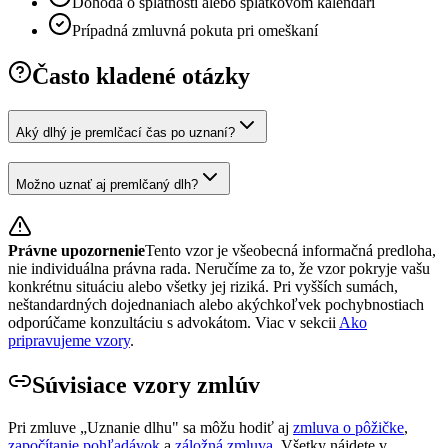
Dohoda o splatnosti alebo splátkovom kalendári
Prípadná zmluvná pokuta pri omeškaní
Často kladené otázky
Aký dlhý je premlčací čas po uznaní?
Možno uznať aj premlčaný dlh?
Právne upozornenie
Tento vzor je všeobecná informačná predloha,
nie individuálna právna rada. Neručíme za to, že vzor pokryje vašu
konkrétnu situáciu alebo všetky jej riziká. Pri vyšších sumách,
neštandardných dojednaniach alebo akýchkoľvek pochybnostiach
odporúčame konzultáciu s advokátom. Viac v sekcii
Ako
pripravujeme vzory
.
Súvisiace vzory zmlúv
Pri zmluve „
Uznanie dlhu
" sa môžu hodiť aj
zmluva o pôžičke
,
započítanie pohľadávok
a
záložná zmluva
. Všetky nájdete v