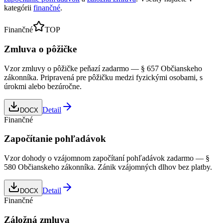
kategórii
finančné
.
Finančné
TOP
Zmluva o pôžičke
Vzor zmluvy o pôžičke peňazí zadarmo — § 657 Občianskeho
zákonníka. Pripravená pre pôžičku medzi fyzickými osobami, s
úrokmi alebo bezúročne.
Detail
DOCX
Finančné
Započítanie pohľadávok
Vzor dohody o vzájomnom započítaní pohľadávok zadarmo — §
580 Občianskeho zákonníka. Zánik vzájomných dlhov bez platby.
Detail
DOCX
Finančné
Záložná zmluva