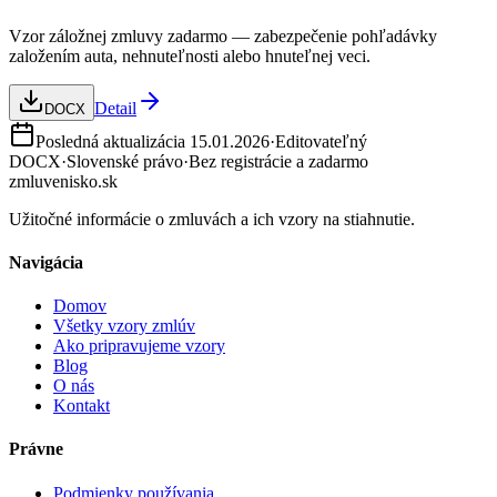
Vzor záložnej zmluvy zadarmo — zabezpečenie pohľadávky
založením auta, nehnuteľnosti alebo hnuteľnej veci.
Detail
DOCX
Posledná aktualizácia
15.01.2026
·
Editovateľný
DOCX
·
Slovenské právo
·
Bez registrácie a zadarmo
zmluvenisko.sk
Užitočné informácie o zmluvách a ich vzory na stiahnutie.
Navigácia
Domov
Všetky vzory zmlúv
Ako pripravujeme vzory
Blog
O nás
Kontakt
Právne
Podmienky používania