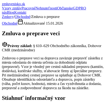
zmluvenisko
.sk
Vzory zmlúv
Pracovné
Nehnuteľnosti
Občianske
GDPR
O
nás
Blog
Kontakt
Zmluvy
/
Obchodné
/
Zmluva o preprave
Obchodné
Aktualizované
15.01.2026
Zmluva o preprave veci
Právny základ:
§ 610–629 Obchodného zákonníka, Dohovor
CMR (medzinárodne)
Zmluvou o preprave veci sa dopravca zaväzuje prepraviť zásielku z
miesta odoslania do miesta určenia za dohodnutú odplatu
(prepravné). Vzor je vhodný pre cestnú nákladnú prepravu (kamión,
dodávka), kuriérske služby, sťahovacie firmy aj špeciálne prepravy.
Pri medzinárodnej cestnej preprave sa uplatňuje aj Dohovor CMR.
Obsahuje identifikáciu odosielateľa a dopravcu, popis zásielky
(váha, počet kusov, hodnota), miesto a čas vyzdvihnutia a dodania,
prepravné a zodpovednosť dopravcu za škodu na zásielke.
Stiahnuť informačný vzor