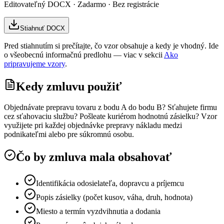
Editovateľný DOCX · Zadarmo · Bez registrácie
Stiahnuť DOCX
Pred stiahnutím si prečítajte, čo vzor obsahuje a kedy je vhodný. Ide
o všeobecnú informačnú predlohu — viac v sekcii
Ako
pripravujeme vzory
.
Kedy zmluvu použiť
Objednávate prepravu tovaru z bodu A do bodu B? Sťahujete firmu
cez sťahovaciu službu? Pošleate kuriérom hodnotnú zásielku? Vzor
využijete pri každej objednávke prepravy nákladu medzi
podnikateľmi alebo pre súkromnú osobu.
Čo by zmluva mala obsahovať
Identifikácia odosielateľa, dopravcu a príjemcu
Popis zásielky (počet kusov, váha, druh, hodnota)
Miesto a termín vyzdvihnutia a dodania