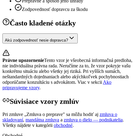
Prepravné a spôsob jeho úhrady
Zodpovednosť dopravcu za škodu
Často kladené otázky
Akú zodpovednosť nesie dopravca?
Právne upozornenie
Tento vzor je všeobecná informačná predloha,
nie individuálna právna rada. Neručíme za to, že vzor pokryje vašu
konkrétnu situáciu alebo všetky jej riziká. Pri vyšších sumách,
neštandardných dojednaniach alebo akýchkoľvek pochybnostiach
odporúčame konzultáciu s advokátom. Viac v sekcii
Ako
pripravujeme vzory
.
Súvisiace vzory zmlúv
Pri zmluve „
Zmluva o preprave
" sa môžu hodiť aj
zmluva o
skladovaní
,
mandátna zmluva
a
zmluva o dielo — podnikatelia
.
Všetky nájdete v kategórii
obchodné
.
Obchodné