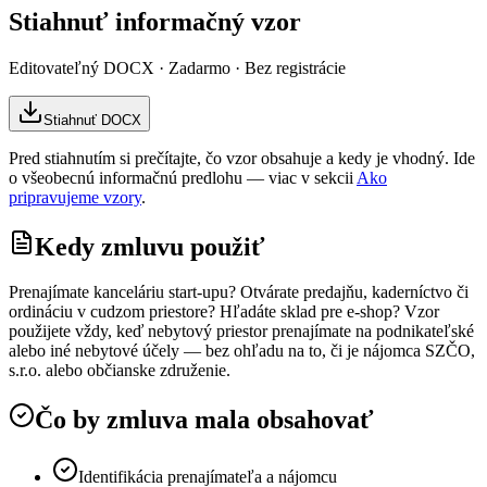
Stiahnuť informačný vzor
Editovateľný DOCX · Zadarmo · Bez registrácie
Stiahnuť DOCX
Pred stiahnutím si prečítajte, čo vzor obsahuje a kedy je vhodný. Ide
o všeobecnú informačnú predlohu — viac v sekcii
Ako
pripravujeme vzory
.
Kedy zmluvu použiť
Prenajímate kanceláriu start-upu? Otvárate predajňu, kaderníctvo či
ordináciu v cudzom priestore? Hľadáte sklad pre e-shop? Vzor
použijete vždy, keď nebytový priestor prenajímate na podnikateľské
alebo iné nebytové účely — bez ohľadu na to, či je nájomca SZČO,
s.r.o. alebo občianske združenie.
Čo by zmluva mala obsahovať
Identifikácia prenajímateľa a nájomcu