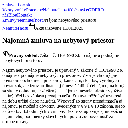
zmluvenisko
.sk
Vzory zmlúv
Pracovné
Nehnuteľnosti
Občianske
GDPR
O
nás
Blog
Kontakt
Zmluvy
/
Nehnuteľnosti
/
Nájom nebytového priestoru
Nehnuteľnosti
Aktualizované
15.01.2026
Nájomná zmluva na nebytový priestor
Právny základ:
Zákon č. 116/1990 Zb. o nájme a podnájme
nebytových priestorov
Nájom nebytového priestoru je upravený v zákone č. 116/1990 Zb.
o nájme a podnájme nebytových priestorov. Vzor je vhodný pre
prenájom obchodných priestorov, kancelárií, skladov, výrobných
prevádzok, ateliérov, ordinácií aj fitness štúdií. Účel nájmu, na ktorý
sa strany dohodnú, je záväzný — nájomca nesmie priestor využívať
na iný účel bez súhlasu prenajímateľa. Zmluva môže byť uzavretá
na dobu určitú alebo neurčitú. Výpoveď zo strany prenajímateľa aj
nájomcu je možná z dôvodov uvedených v § 9 a § 10 zákona, alebo
z dôvodov dohodnutých v zmluve. Bežne sa upravuje aj indexácia
nájomného, podmienky stavebných úprav a zodpovednosť za
drobné opravy.