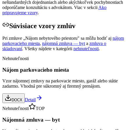
neštandardných dojednaniach alebo akýchkoľvek pochybnostiach
odporúčame konzultáciu s advokátom. Viac v sekcii
Ako
pripravujeme vzory
.
Súvisiace vzory zmlúv
Pri zmluve „
Nájom nebytového priestoru
" sa môžu hodiť aj
nájom
parkovacieho miesta
,
nájomná zmluva — byt
a
zmluva o
skladovaní
. Všetky nájdete v kategórii
nehnuteľnosti
.
Nehnuteľnosti
Nájom parkovacieho miesta
Vzor nájomnej zmluvy na parkovacie miesto, garáž alebo státie
zadarmo. Vhodná pre súkromný aj firemný prenájom.
Detail
DOCX
Nehnuteľnosti
TOP
Nájomná zmluva — byt