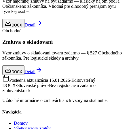
Vzor nájomnej zmluvy na byt zadarmo — klasický nájom podľa
Občianskeho zákonníka. Vhodná pre dlhodobý prenájom bytu
fyzickej osobe.
Detail
DOCX
Obchodné
Zmluva o skladovaní
Vzor zmluvy o skladovaní tovaru zadarmo — § 527 Obchodného
zákonníka. Pre logistické sklady a archívy.
Detail
DOCX
Posledná aktualizácia
15.01.2026
·
Editovateľný
DOCX
·
Slovenské právo
·
Bez registrácie a zadarmo
zmluvenisko.sk
Užitočné informácie o zmluvách a ich vzory na stiahnutie.
Navigácia
Domov
Všetky vzory zmlúv